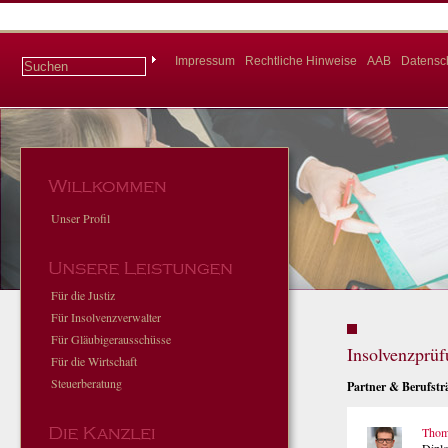
Impressum
Rechtliche Hinweise
AAB
Datensc
Unser Profil
Für die Justiz
Für Insolvenzverwalter
Für Gläubigerausschüsse
Insolvenzprü
Für die Wirtschaft
Steuerberatung
Partner & Berufstr
Thom