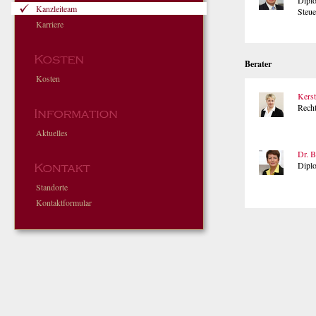
Dipl
Kanzleiteam
Steue
Karriere
Berater
Kosten
Kerst
Recht
Aktuelles
Dr. 
Dipl
Standorte
Kontaktformular